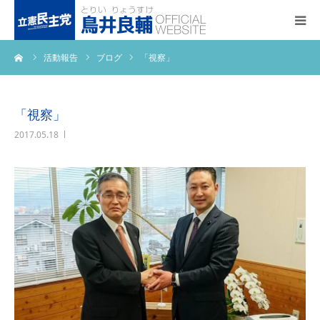
ーム
活動報告
ブログ
「視察」
トップページ
基本政策
「視察」
2017.05.18
プロフィール
事務所アクセス
活動報告