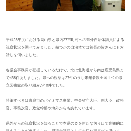
平成28年度における岡山県と県内27市町村への県外自治体議員による
視察状況を調べてみました。幾つかの自治体では首長の皆さんにもお
話しを伺いました。
各議会事務局が把握しているだけで、北は北海道から南は鹿児島県ま
で438件ありました。県への視察は27件のうち来館者数全国１位の県
立図書館の取り組みが10件でした。
特筆すべきは真庭市のバイオマス事業。中央省庁大臣、副大臣、政務
官、事務次官、政党幹部や海外からも訪れています。
県外からの視察状況を知ることで本県の姿を新たな切り口で客観的に
捉えることが出来ました。県議会議員として大切な視点だと思いま