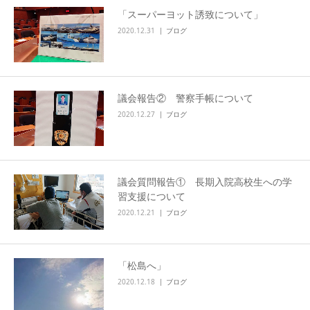
「スーパーヨット誘致について」
2020.12.31
ブログ
議会報告② 警察手帳について
2020.12.27
ブログ
議会質問報告① 長期入院高校生への学
習支援について
2020.12.21
ブログ
「松島へ」
2020.12.18
ブログ