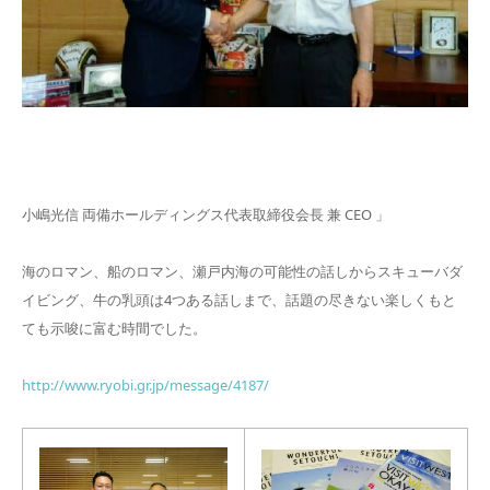
小嶋光信 両備ホールディングス代表取締役会長 兼 CEO 」
海のロマン、船のロマン、瀬戸内海の可能性の話しからスキューバダ
イビング、牛の乳頭は4つある話しまで、話題の尽きない楽しくもと
ても示唆に富む時間でした。
http://www.ryobi.gr.jp/message/4187/