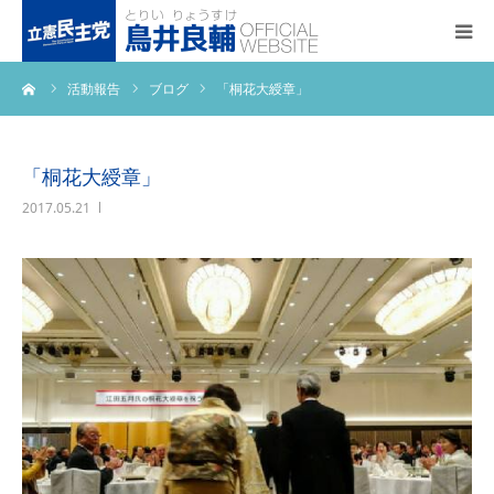
ーム
活動報告
ブログ
「桐花大綬章」
トップページ
基本政策
「桐花大綬章」
2017.05.21
プロフィール
事務所アクセス
活動報告