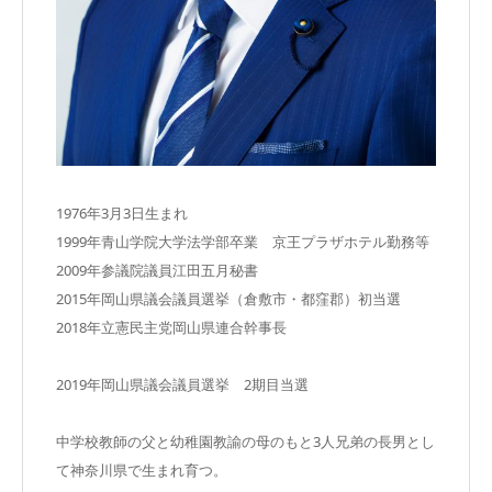
1976年3月3日生まれ
1999年青山学院大学法学部卒業 京王プラザホテル勤務等
2009年参議院議員江田五月秘書
2015年岡山県議会議員選挙（倉敷市・都窪郡）初当選
2018年立憲民主党岡山県連合幹事長
2019年岡山県議会議員選挙 2期目当選
中学校教師の父と幼稚園教諭の母のもと3人兄弟の長男とし
て神奈川県で生まれ育つ。