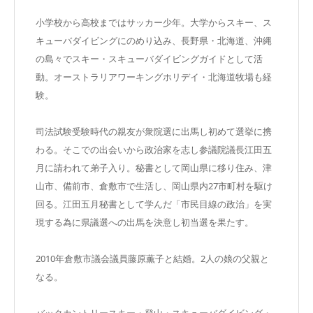
小学校から高校まではサッカー少年。大学からスキー、ス
キューバダイビングにのめり込み、長野県・北海道、沖縄
の島々でスキー・スキューバダイビングガイドとして活
動。オーストラリアワーキングホリデイ・北海道牧場も経
験。
司法試験受験時代の親友が衆院選に出馬し初めて選挙に携
わる。そこでの出会いから政治家を志し参議院議長江田五
月に請われて弟子入り。秘書として岡山県に移り住み、津
山市、備前市、倉敷市で生活し、岡山県内27市町村を駆け
回る。江田五月秘書として学んだ「市民目線の政治」を実
現する為に県議選への出馬を決意し初当選を果たす。
2010年倉敷市議会議員藤原薫子と結婚。2人の娘の父親と
なる。
バックカントリースキー・登山・スキューバダイビング・