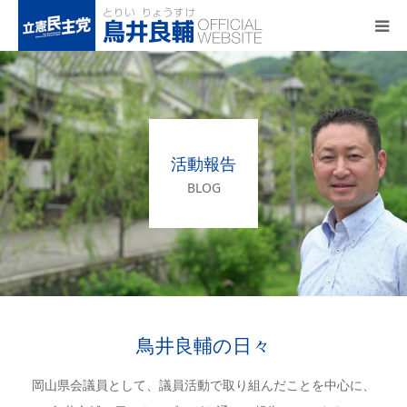
トップページ
基本政策
活動報告
プロフィール
BLOG
事務所アクセス
活動報告
鳥井良輔の日々
岡山県会議員として、議員活動で取り組んだことを中心に、