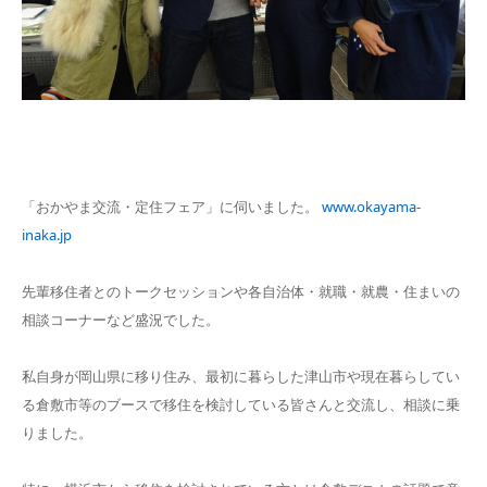
「おかやま交流・定住フェア」に伺いました。
www.okayama-
inaka.jp
先輩移住者とのトークセッションや各自治体・就職・就農・住まいの
相談コーナーなど盛況でした。
私自身が岡山県に移り住み、最初に暮らした津山市や現在暮らしてい
る倉敷市等のブースで移住を検討している皆さんと交流し、相談に乗
りました。