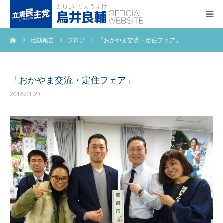
ーム
活動報告
ブログ
「おかやま交流・定住フェア」
トップページ
基本政策
「おかやま交流・定住フェア」
2016.01.23
プロフィール
事務所アクセス
活動報告