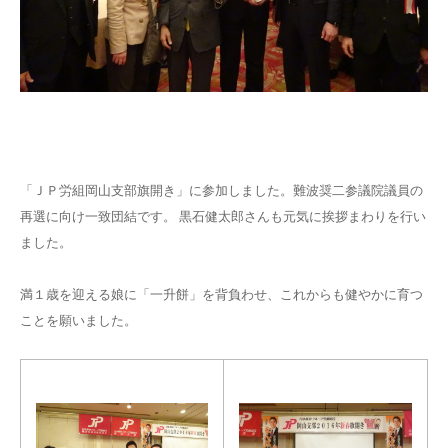
「ＪＰ労組岡山支部旗開き」に参加しました。難波奨二参議院議員の
再選に向け一致団結です。 黒石健太郎さんも元気に挨拶まわりを行い
ました。
満１歳を迎える娘に「一升餅」を背負わせ、これからも健やかに育つ
ことを願いました。