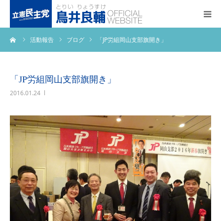
ーム
活動報告
ブログ
「JP労組岡山支部旗開き」
トップページ
基本政策
「JP労組岡山支部旗開き」
2016.01.24
プロフィール
事務所アクセス
活動報告