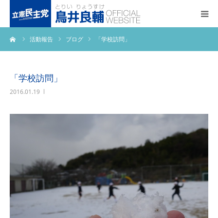
ーム
活動報告
ブログ
「学校訪問」
トップページ
基本政策
「学校訪問」
2016.01.19
プロフィール
事務所アクセス
活動報告