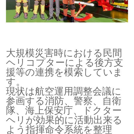
大規模災害時における民間
ヘリコプターによる後方支
援等の連携を模索していま
す。
現状は航空運用調整会議に
参画する消防、警察、自衛
隊、海上保安庁、ドクター
ヘリが効果的に活動出来る
よう指揮命令系統を整理