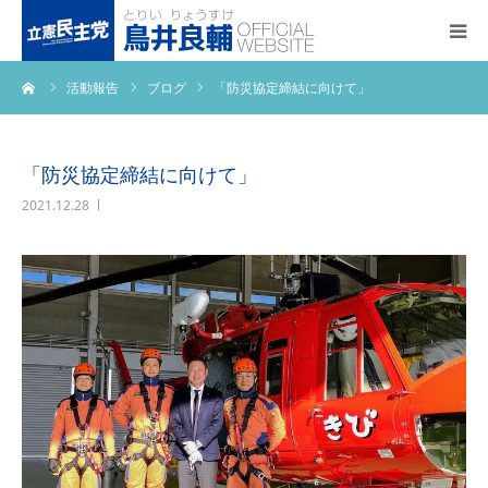
ーム
活動報告
ブログ
「防災協定締結に向けて」
トップページ
基本政策
「防災協定締結に向けて」
2021.12.28
プロフィール
事務所アクセス
活動報告