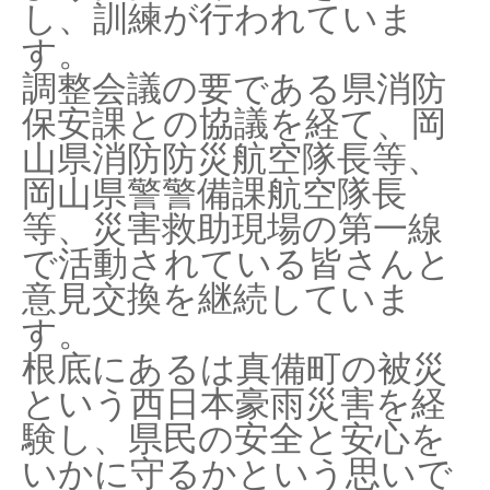
し、訓練が行われていま
す。
調整会議の要である県消防
保安課との協議を経て、岡
山県消防防災航空隊長等、
岡山県警警備課航空隊長
等、災害救助現場の第一線
で活動されている皆さんと
意見交換を継続していま
す。
根底にあるは真備町の被災
という西日本豪雨災害を経
験し、県民の安全と安心を
いかに守るかという思いで