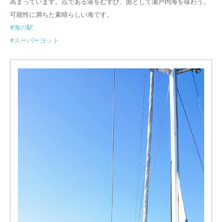
高まっています。点である港をむすび、面として瀬戸内海を味わう。
可能性に満ちた素晴らしい海です。
#
海の駅
#
スーパーヨット