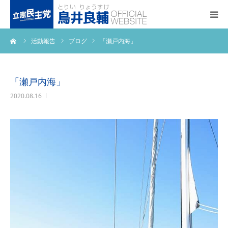
ーム
活動報告
ブログ
「瀬戸内海」
トップページ
基本政策
「瀬戸内海」
2020.08.16
プロフィール
事務所アクセス
活動報告