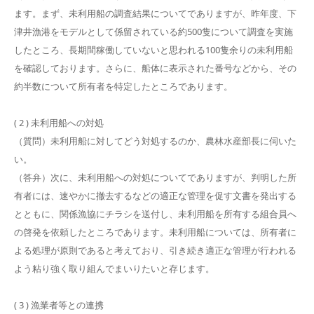
ます。まず、未利用船の調査結果についてでありますが、昨年度、下
津井漁港をモデルとして係留されている約500隻について調査を実施
したところ、長期間稼働していないと思われる100隻余りの未利用船
を確認しております。さらに、船体に表示された番号などから、その
約半数について所有者を特定したところであります。
( 2 ) 未利用船への対処
（質問）未利用船に対してどう対処するのか、農林水産部長に伺いた
い。
（答弁）次に、未利用船への対処についてでありますが、判明した所
有者には、速やかに撤去するなどの適正な管理を促す文書を発出する
とともに、関係漁協にチラシを送付し、未利用船を所有する組合員へ
の啓発を依頼したところであります。未利用船については、所有者に
よる処理が原則であると考えており、引き続き適正な管理が行われる
よう粘り強く取り組んでまいりたいと存じます。
( 3 ) 漁業者等との連携