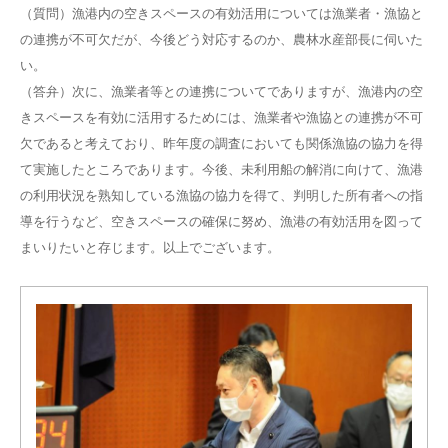
（質問）漁港内の空きスペースの有効活用については漁業者・漁協と
の連携が不可欠だが、今後どう対応するのか、農林水産部長に伺いた
い。
（答弁）次に、漁業者等との連携についてでありますが、漁港内の空
きスペースを有効に活用するためには、漁業者や漁協との連携が不可
欠であると考えており、昨年度の調査においても関係漁協の協力を得
て実施したところであります。今後、未利用船の解消に向けて、漁港
の利用状況を熟知している漁協の協力を得て、判明した所有者への指
導を行うなど、空きスペースの確保に努め、漁港の有効活用を図って
まいりたいと存じます。以上でございます。