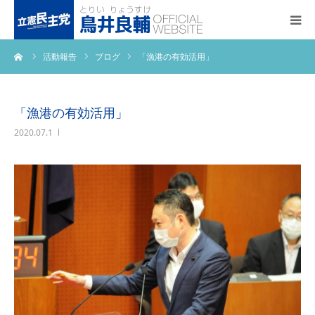
ーム
活動報告
ブログ
「漁港の有効活用」
トップページ
基本政策
「漁港の有効活用」
2020.07.1
プロフィール
事務所アクセス
活動報告