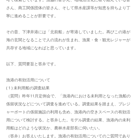
さん、商工関係団体の皆さん、そして県水産課等が知恵を持ちより丁
寧に進めることが肝要です。
その昔、下津井港には「北前船」が寄港していました。再びこの港が
海の玄関となることで人の流れが生まれ、漁業・食・観光レジャーが
共存する地域になればと思っています。
以下、質問要旨と答弁です。
漁港の有効活用について
( 1 ) 未利用船の調査結果
（質問）昨年11月定例会で、「漁港内における未利用となった漁船の
係留状況などについて調査を進めている。調査結果を踏まえ、プレジ
ャーボートの係留施設の利用も含め、漁港内の空きスペースの有効活
用について検討する。と答弁した。モデル調査の結果、漁港内の未利
用船はどのような状況か、農林水産部長に伺いたい。
（答弁）お答えいたします。漁港の有効活用についてのご質問であり