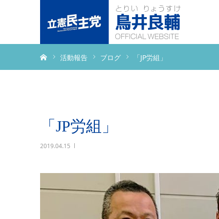
ホーム
活動報告
ブログ
「JP労組」
「JP労組」
2019.04.15