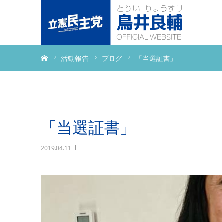
ホーム
活動報告
ブログ
「当選証書」
「当選証書」
2019.04.11