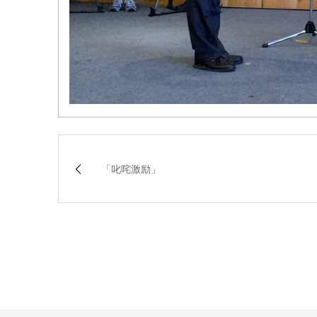
「叱咤激励」