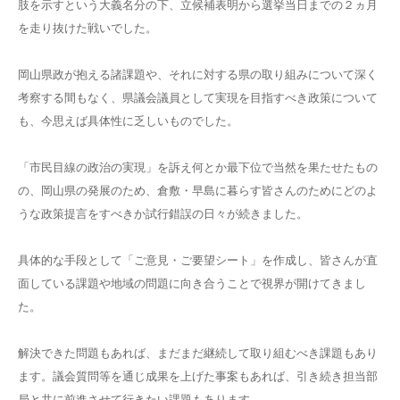
肢を示すという大義名分の下、立候補表明から選挙当日までの２ヵ月
を走り抜けた戦いでした。
岡山県政が抱える諸課題や、それに対する県の取り組みについて深く
考察する間もなく、県議会議員として実現を目指すべき政策について
も、今思えば具体性に乏しいものでした。
「市民目線の政治の実現」を訴え何とか最下位で当然を果たせたもの
の、岡山県の発展のため、倉敷・早島に暮らす皆さんのためにどのよ
うな政策提言をすべきか試行錯誤の日々が続きました。
具体的な手段として「ご意見・ご要望シート」を作成し、皆さんが直
面している課題や地域の問題に向き合うことで視界が開けてきまし
た。
解決できた問題もあれば、まだまだ継続して取り組むべき課題もあり
ます。議会質問等を通じ成果を上げた事案もあれば、引き続き担当部
局と共に前進させて行きたい課題もあります。