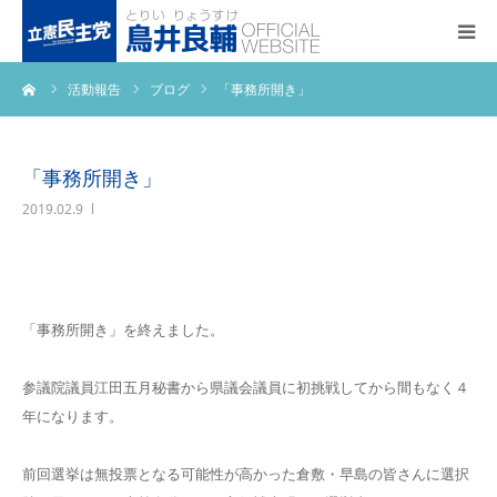
ーム
活動報告
ブログ
「事務所開き」
トップページ
基本政策
「事務所開き」
2019.02.9
プロフィール
事務所アクセス
「事務所開き」を終えました。
活動報告
参議院議員江田五月秘書から県議会議員に初挑戦してから間もなく４
年になります。
前回選挙は無投票となる可能性が高かった倉敷・早島の皆さんに選択