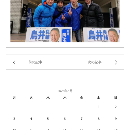
前の記事
次の記事
2026年8月
月
火
水
木
金
土
日
1
2
3
4
5
6
7
8
9