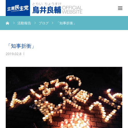
ーム
活動報告
ブログ
「知事折衝」
トップページ
基本政策
「知事折衝」
2019.02.8
プロフィール
事務所アクセス
活動報告