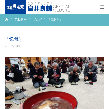
ーム
活動報告
ブログ
「鏡開き」
トップページ
基本政策
「鏡開き」
2019.01.14
プロフィール
事務所アクセス
活動報告