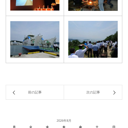
前の記事
次の記事
2026年8月
月
火
水
木
金
土
日