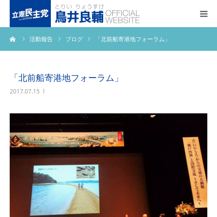
ーム
活動報告
ブログ
「北前船寄港地フォーラム」
トップページ
基本政策
「北前船寄港地フォーラム」
2017.07.15
プロフィール
事務所アクセス
活動報告