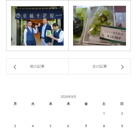
前の記事
次の記事
2026年8月
月
火
水
木
金
土
日
1
2
3
4
5
6
7
8
9