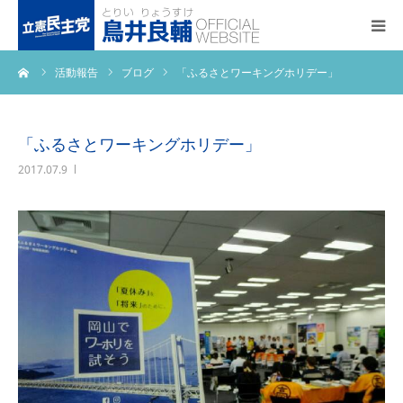
ーム
活動報告
ブログ
「ふるさとワーキングホリデー」
トップページ
基本政策
「ふるさとワーキングホリデー」
2017.07.9
プロフィール
事務所アクセス
活動報告