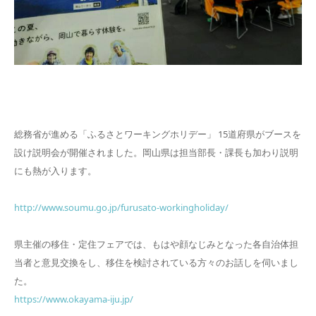
総務省が進める「ふるさとワーキングホリデー」 15道府県がブースを
設け説明会が開催されました。岡山県は担当部長・課長も加わり説明
にも熱が入ります。
http://www.soumu.go.jp/furusato-workingholiday/
県主催の移住・定住フェアでは、もはや顔なじみとなった各自治体担
当者と意見交換をし、移住を検討されている方々のお話しを伺いまし
た。
https://www.okayama-iju.jp/