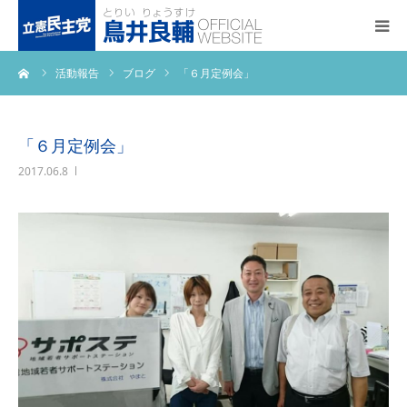
ーム
活動報告
ブログ
「６月定例会」
トップページ
基本政策
「６月定例会」
2017.06.8
プロフィール
事務所アクセス
活動報告