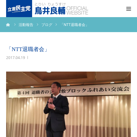
ーム
活動報告
ブログ
「NTT退職者会」
トップページ
基本政策
「NTT退職者会」
2017.04.19
プロフィール
事務所アクセス
活動報告