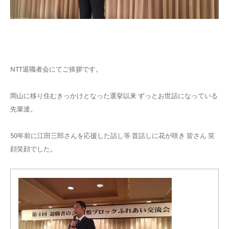
NTT退職者会にてご挨拶です。
岡山に移り住むきっかけとなった選挙以来 ずっとお世話になっている
先輩達。
50年前に江田三郎さんを応援した話し等 昔話しに花が咲き 皆さん 笑
顔笑顔でした。