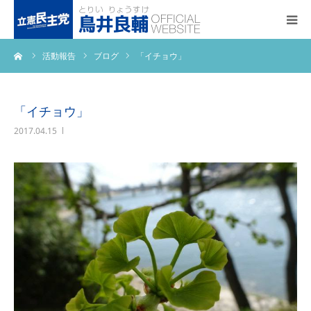
ーム
活動報告
ブログ
「イチョウ」
トップページ
基本政策
「イチョウ」
2017.04.15
プロフィール
事務所アクセス
活動報告