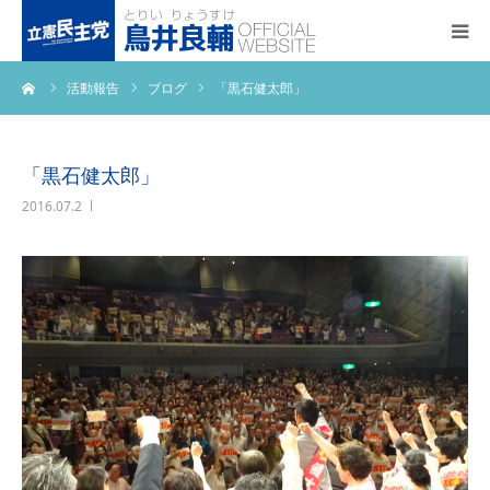
ーム
活動報告
ブログ
「黒石健太郎」
トップページ
基本政策
「黒石健太郎」
2016.07.2
プロフィール
事務所アクセス
活動報告