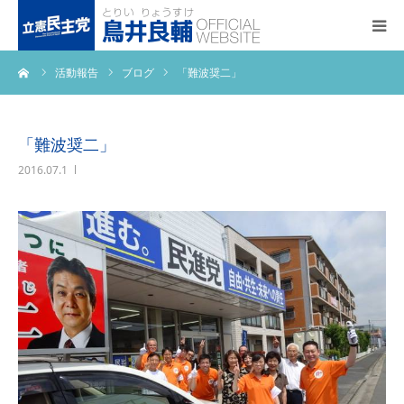
ーム
活動報告
ブログ
「難波奨二」
トップページ
基本政策
「難波奨二」
2016.07.1
プロフィール
事務所アクセス
活動報告