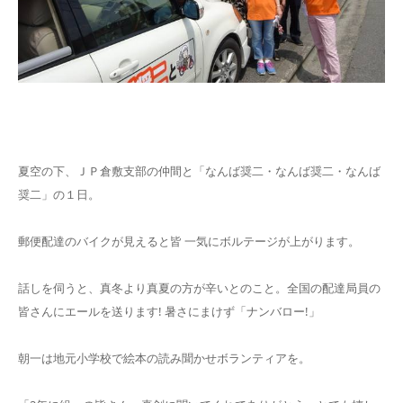
夏空の下、ＪＰ倉敷支部の仲間と「なんば奨二・なんば奨二・なんば
奨二」の１日。
郵便配達のバイクが見えると皆 一気にボルテージが上がります。
話しを伺うと、真冬より真夏の方が辛いとのこと。全国の配達局員の
皆さんにエールを送ります! 暑さにまけず「ナンバロー!」
朝一は地元小学校で絵本の読み聞かせボランティアを。