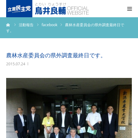
ーム
活動報告
facebook
農林水産委員会の県外調査最終日で
トップページ
す。
基本政策
農林水産委員会の県外調査最終日です。
プロフィール
2015.07.24
事務所アクセス
活動報告