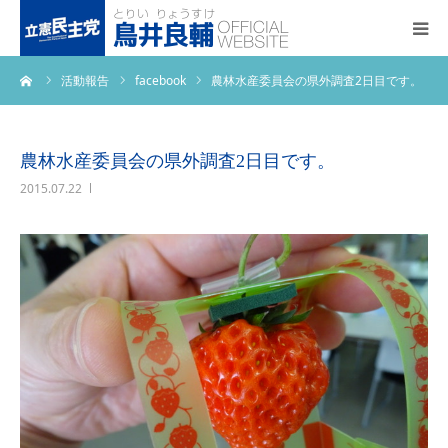
ーム
活動報告
facebook
農林水産委員会の県外調査2日目です。
トップページ
基本政策
農林水産委員会の県外調査2日目です。
2015.07.22
プロフィール
事務所アクセス
活動報告