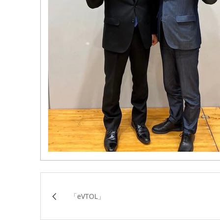
「eVTOL」