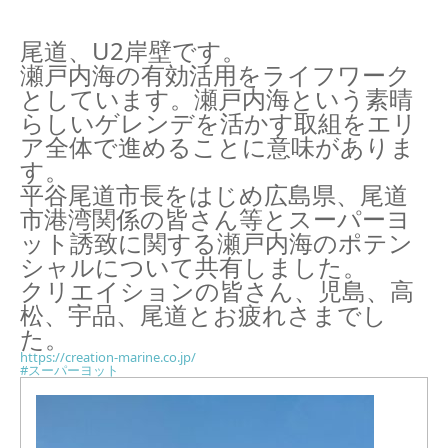
尾道、U2岸壁です。
瀬戸内海の有効活用をライフワーク
としています。瀬戸内海という素晴
らしいゲレンデを活かす取組をエリ
ア全体で進めることに意味がありま
す。
平谷尾道市長をはじめ広島県、尾道
市港湾関係の皆さん等とスーパーヨ
ット誘致に関する瀬戸内海のポテン
シャルについて共有しました。
クリエイションの皆さん、児島、高
松、宇品、尾道とお疲れさまでし
た。
https://creation-marine.co.jp/
#スーパーヨット