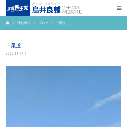
ーム
活動報告
ブログ
「尾道」
トップページ
基本政策
「尾道」
2022.11.17
プロフィール
事務所アクセス
活動報告