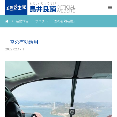
ーム
活動報告
ブログ
「空の有効活用」
トップページ
基本政策
「空の有効活用」
2022.02.17
プロフィール
事務所アクセス
活動報告