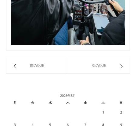
前の記事
次の記事
2026年8月
月
火
水
木
金
土
日
1
2
3
4
5
6
7
8
9