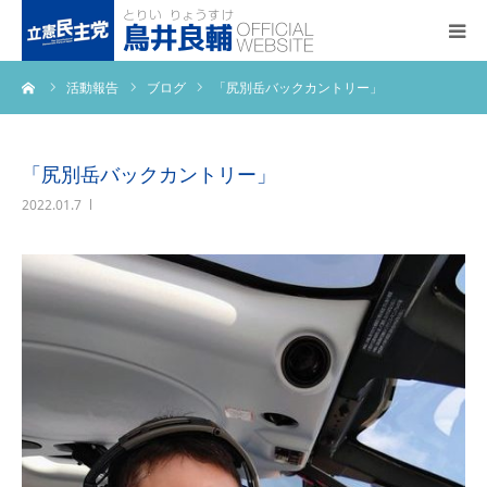
ーム
活動報告
ブログ
「尻別岳バックカントリー」
トップページ
基本政策
「尻別岳バックカントリー」
2022.01.7
プロフィール
事務所アクセス
活動報告