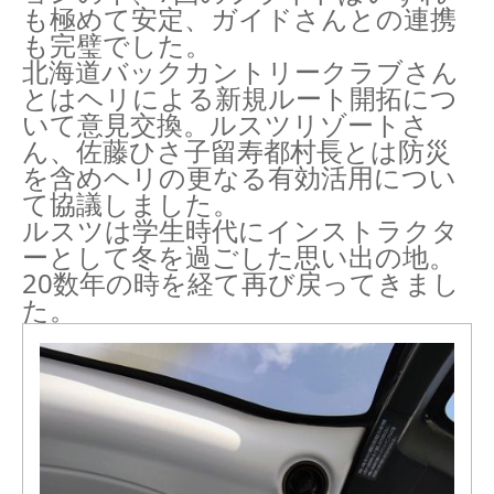
も極めて安定、ガイドさんとの連携
も完璧でした。
北海道バックカントリークラブさん
とはヘリによる新規ルート開拓につ
いて意見交換。ルスツリゾートさ
ん、佐藤ひさ子留寿都村長とは防災
を含めヘリの更なる有効活用につい
て協議しました。
ルスツは学生時代にインストラクタ
ーとして冬を過ごした思い出の地。
20数年の時を経て再び戻ってきまし
た。