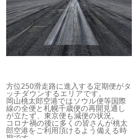
方位250滑走路に進入する定期便がタ
ッチダウンするエリアです。
岡山桃太郎空港ではソウル便等国際
線の全便と札幌千歳便の再開見通し
が立たず、東京便も減便の状況。
コロナ禍の後に多くの皆さんが桃太
郎空港をご利用頂けるよう備える時
期です。