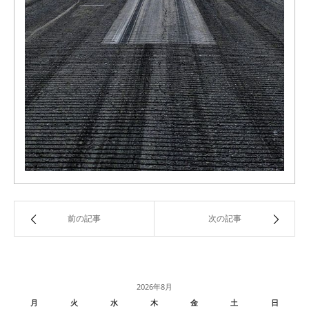
前の記事
次の記事
2026年8月
月
火
水
木
金
土
日