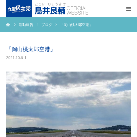
ーム
活動報告
ブログ
「岡山桃太郎空港」
トップページ
基本政策
「岡山桃太郎空港」
2021.10.6
プロフィール
事務所アクセス
活動報告