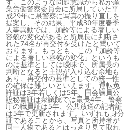
す。このような問題意識から私が産
業労働警察委員会に所属していた平
成29年に県警察に写真の撮り直しを
提案し、その結果、平成30年度春季
人事異動では、加齢等による著しい
容貌の変化があると所属長に判断さ
れた74名が再交付を受けたと聞いて
おります。もっとも、この「加齢等
による著しい容貌の変化」というも
のは基準としては曖昧で、所属長の
判断となると主観が入り込む余地も
あり、再交付の基準としての統一性
の確保は難しいといえます。運転免
許証は3年若しくは5年、国会議員公
設秘書証は衆議院では最長4年、警察
庁の職員証は5年、公共放送の記者証
は5年で更新されます。いずれも身分
証であることから、写真と所持者が
同一人物であるとはっきり見て取れ