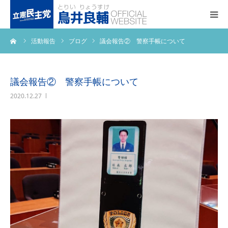
ーム
活動報告
ブログ
議会報告② 警察手帳について
トップページ
基本政策
議会報告② 警察手帳について
2020.12.27
プロフィール
事務所アクセス
活動報告