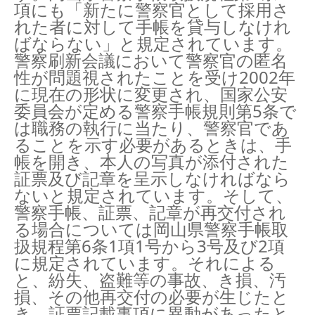
項にも「新たに警察官として採用さ
れた者に対して手帳を貸与しなけれ
ばならない」と規定されています。
警察刷新会議において警察官の匿名
性が問題視されたことを受け2002年
に現在の形状に変更され、国家公安
委員会が定める警察手帳規則第5条で
は職務の執行に当たり、警察官であ
ることを示す必要があるときは、手
帳を開き、本人の写真が添付された
証票及び記章を呈示しなければなら
ないと規定されています。そして、
警察手帳、証票、記章が再交付され
る場合については岡山県警察手帳取
扱規程第6条1項1号から3号及び2項
に規定されています。それによる
と、紛失、盗難等の事故、き損、汚
損、その他再交付の必要が生じたと
き、証票記載事項に異動があったと