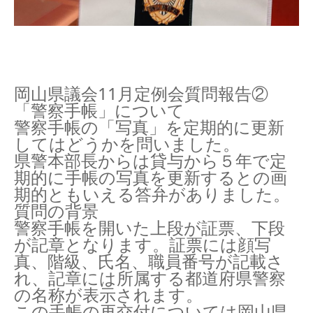
岡山県議会11月定例会質問報告②
「警察手帳」について
警察手帳の「写真」を定期的に更新
してはどうかを問いました。
県警本部長からは貸与から５年で定
期的に手帳の写真を更新するとの画
期的ともいえる答弁がありました。
質問の背景
警察手帳を開いた上段が証票、下段
が記章となります。証票には顔写
真、階級、氏名、職員番号が記載さ
れ、記章には所属する都道府県警察
の名称が表示されます。
この手帳の再交付については岡山県