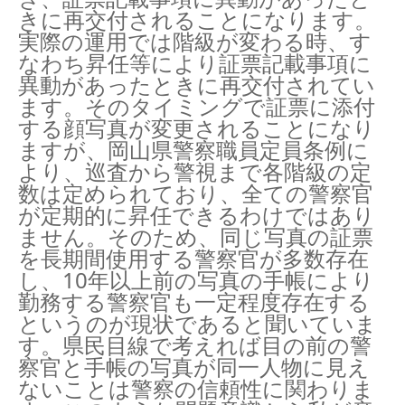
きに再交付されることになります。
実際の運用では階級が変わる時、す
なわち昇任等により証票記載事項に
異動があったときに再交付されてい
ます。そのタイミングで証票に添付
する顔写真が変更されることになり
ますが、岡山県警察職員定員条例に
より、巡査から警視まで各階級の定
数は定められており、全ての警察官
が定期的に昇任できるわけではあり
ません。そのため、同じ写真の証票
を長期間使用する警察官が多数存在
し、10年以上前の写真の手帳により
勤務する警察官も一定程度存在する
というのが現状であると聞いていま
す。県民目線で考えれば目の前の警
察官と手帳の写真が同一人物に見え
ないことは警察の信頼性に関わりま