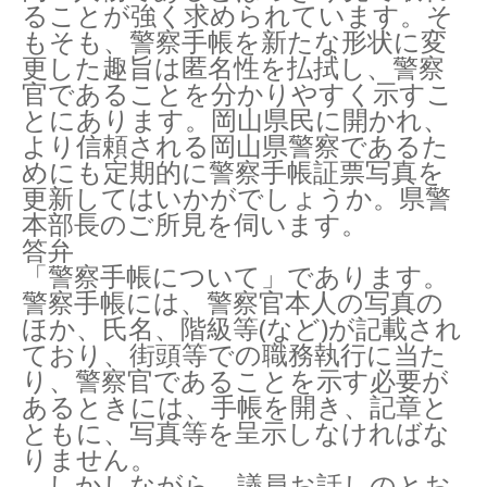
ることが強く求められています。そ
もそも、警察手帳を新たな形状に変
更した趣旨は匿名性を払拭し、警察
官であることを分かりやすく示すこ
とにあります。岡山県民に開かれ、
より信頼される岡山県警察であるた
めにも定期的に警察手帳証票写真を
更新してはいかがでしょうか。県警
本部長のご所見を伺います。
答弁
「警察手帳について」であります。
警察手帳には、警察官本人の写真の
ほか、氏名、階級等(など)が記載され
ており、街頭等での職務執行に当た
り、警察官であることを示す必要が
あるときには、手帳を開き、記章と
ともに、写真等を呈示しなければな
りません。
しかしながら、議員お話しのとお