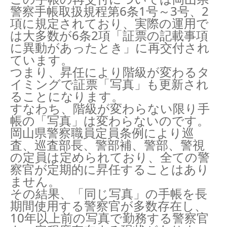
警察手帳取扱規程第6条1号～3号、2
項に規定されており、実際の運用で
は大多数が6条2項「証票の記載事項
に異動があったとき」に再交付され
ています。
つまり、昇任により階級が変わるタ
イミングで証票「写真」も更新され
ることになります。
すなわち、階級が変わらない限り手
帳の「写真」は変わらないのです。
岡山県警察職員定員条例により巡
査、巡査部長、警部補、警部、警視
の定員は定められており、全ての警
察官が定期的に昇任することはあり
ません。
その結果、「同じ写真」の手帳を長
期間使用する警察官が多数存在し、
10年以上前の写真で勤務する警察官