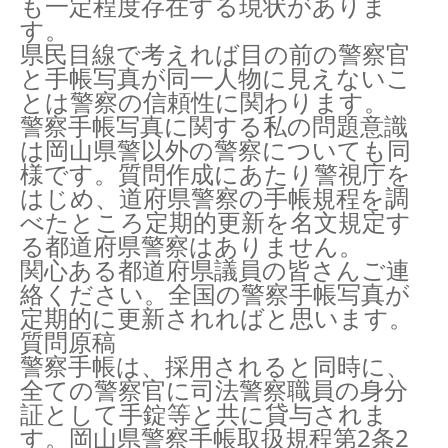
も一定程度存在する現状がありま
す。
県民目線で考えれば目の前の警察官
と手帳写真が同一人物に見えないこ
とは警察の信頼性に関わります。
警察手帳写真に関する私の問題意識
は岡山県警以外の警察についても同
様です。質問作成にあたり警視庁を
はじめ、道府県警察の手帳規程を調
べたところ定期的更新を名文規定す
る都道府県警察はありません。
関心ある都道府県議員の皆さんご連
絡ください。全国の警察手帳写真が
定期的に更新されればと思います。
質問原稿
警察手帳は、採用されると同時に、
全ての警察官に司法警察職員の身分
証として手錠等と共に貸与されま
す。岡山県警察手帳取扱規程第2条2