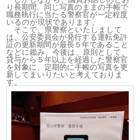
り長期間、同じ写真のままの手帳で
職務執行に当たる警察官が一定程度
いるのが現状であります。
そこで、県警察といたしまして
は、公安委員会が発行する運転免許
証の更新期間が最長５年であること
などに鑑み、今後は、原則として、
貸与から５年以上を経過した警察官
を対象に、定期的に手帳の写真を更
新してまいりたいと考えておりま
す。