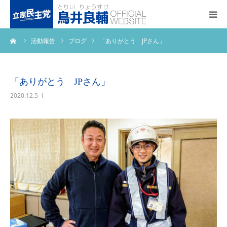
ーム
活動報告
ブログ
「ありがとう JPさん」
トップページ
基本政策
「ありがとう JPさん」
2020.12.5
プロフィール
事務所アクセス
活動報告