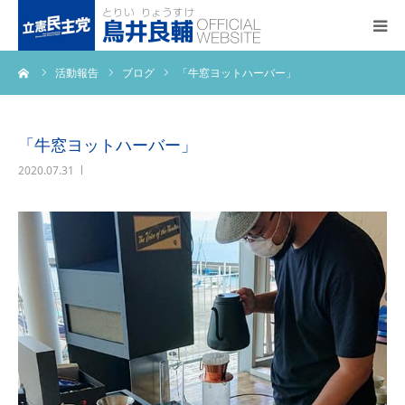
ーム
活動報告
ブログ
「牛窓ヨットハーバー」
トップページ
基本政策
「牛窓ヨットハーバー」
2020.07.31
プロフィール
事務所アクセス
活動報告