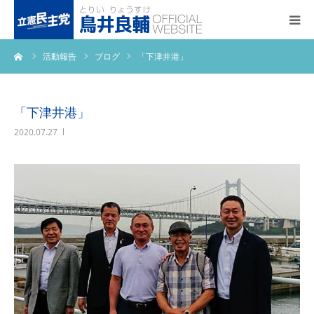
ーム
活動報告
ブログ
「下津井港」
トップページ
基本政策
「下津井港」
2020.07.27
プロフィール
事務所アクセス
活動報告