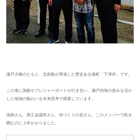
瀬戸大橋のたもと、北前船が寄港した歴史ある港町「下津井」です。
この港に漁船やプレジャーボートが行き交い、瀬戸内海の恵みを活か
した地域の賑わいを未来思考で模索しています。
漁師さん、商工会議所さん、街づくりの皆さん。このメンバーで机を
囲むのに３年かかりました。