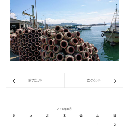
前の記事
次の記事
2026年8月
月
火
水
木
金
土
日
1
2