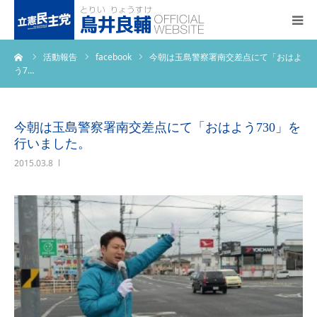
ーム
活動報告
facebook
今朝は玉島警察署南交差点にて「おはよ
トップページ
う7…
基本政策
今朝は玉島警察署南交差点にて「おはよう730」を
プロフィール
行いました。
2015.03.8
事務所アクセス
活動報告