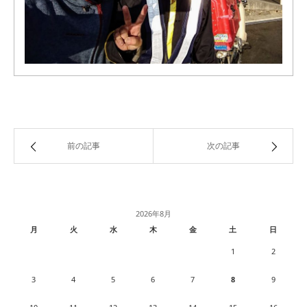
前の記事
次の記事
2026年8月
月
火
水
木
金
土
日
1
2
3
4
5
6
7
8
9