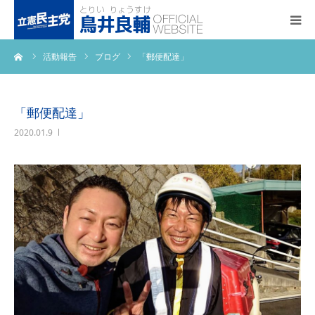
ーム
活動報告
ブログ
「郵便配達」
トップページ
基本政策
「郵便配達」
2020.01.9
プロフィール
事務所アクセス
活動報告