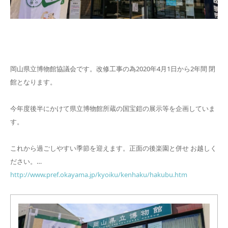
岡山県立博物館協議会です。改修工事の為2020年4月1日から2年間 閉
館となります。
今年度後半にかけて県立博物館所蔵の国宝鎧の展示等を企画していま
す。
これから過ごしやすい季節を迎えます。正面の後楽園と併せ お越しく
ださい。
…
http://www.pref.okayama.jp/kyoiku/kenhaku/hakubu.htm