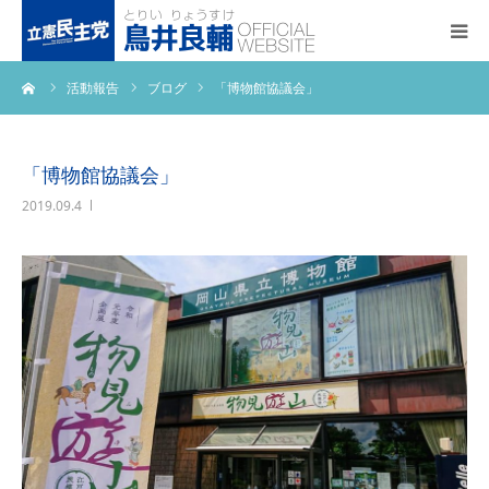
ーム
活動報告
ブログ
「博物館協議会」
トップページ
基本政策
「博物館協議会」
2019.09.4
プロフィール
事務所アクセス
活動報告