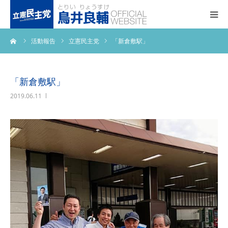
ーム
活動報告
立憲民主党
「新倉敷駅」
トップページ
基本政策
「新倉敷駅」
2019.06.11
プロフィール
事務所アクセス
活動報告