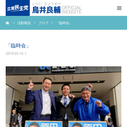
ーム
活動報告
ブログ
「臨時会」
トップページ
基本政策
「臨時会」
2019.05.16
プロフィール
事務所アクセス
活動報告