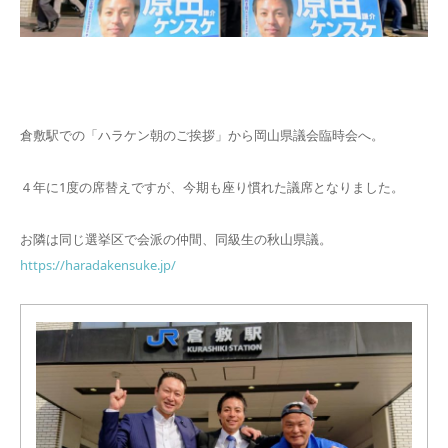
倉敷駅での「ハラケン朝のご挨拶」から岡山県議会臨時会へ。
４年に1度の席替えですが、今期も座り慣れた議席となりました。
お隣は同じ選挙区で会派の仲間、同級生の秋山県議。
https://haradakensuke.jp/