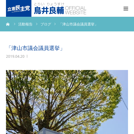
ーム
活動報告
ブログ
「津山市議会議員選挙」
トップページ
基本政策
「津山市議会議員選挙」
2019.04.20
プロフィール
事務所アクセス
活動報告