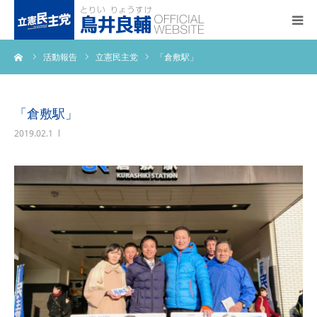
ーム
活動報告
立憲民主党
「倉敷駅」
トップページ
基本政策
「倉敷駅」
2019.02.1
プロフィール
事務所アクセス
活動報告