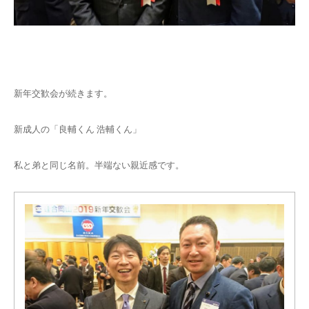
新年交歓会が続きます。
新成人の「良輔くん 浩輔くん」
私と弟と同じ名前。半端ない親近感です。