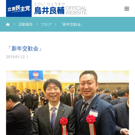
ーム
活動報告
ブログ
「新年交歓会」
トップページ
基本政策
「新年交歓会」
2019.01.12
プロフィール
事務所アクセス
活動報告