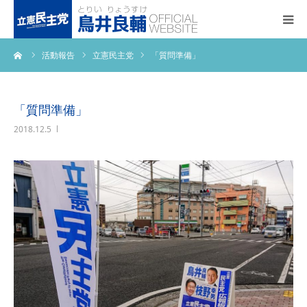
ーム
活動報告
立憲民主党
「質問準備」
トップページ
基本政策
「質問準備」
2018.12.5
プロフィール
事務所アクセス
活動報告