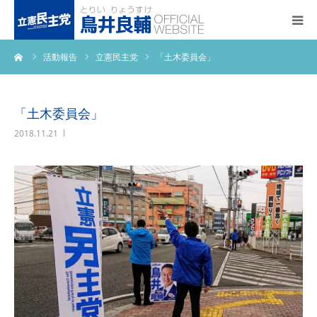
ーム
活動報告
立憲民主党
「土木委員会」
トップページ
基本政策
「土木委員会」
2018.11.21
プロフィール
事務所アクセス
活動報告