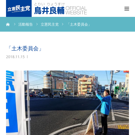
ーム
活動報告
立憲民主党
「土木委員会」
トップページ
基本政策
「土木委員会」
2018.11.15
プロフィール
事務所アクセス
活動報告