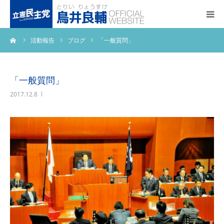
ーム
活動報告
ブログ
「一般質問」
トップページ
基本政策
「一般質問」
2017.12.8
プロフィール
事務所アクセス
活動報告