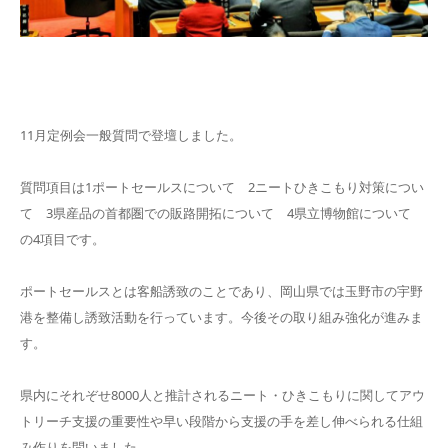
11月定例会一般質問で登壇しました。
質問項目は1ポートセールスについて 2ニートひきこもり対策につい
て 3県産品の首都圏での販路開拓について 4県立博物館について
の4項目です。
ポートセールスとは客船誘致のことであり、岡山県では玉野市の宇野
港を整備し誘致活動を行っています。今後その取り組み強化が進みま
す。
県内にそれぞせ8000人と推計されるニート・ひきこもりに関してアウ
トリーチ支援の重要性や早い段階から支援の手を差し伸べられる仕組
み作りを問いました。