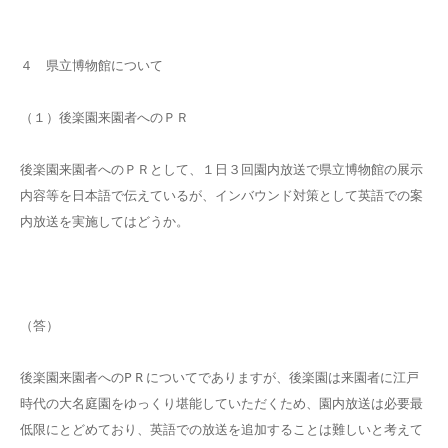
４ 県立博物館について
（１）後楽園来園者へのＰＲ
後楽園来園者へのＰＲとして、１日３回園内放送で県立博物館の展示
内容等を日本語で伝えているが、インバウンド対策として英語での案
内放送を実施してはどうか。
（答）
後楽園来園者へのP R についてでありますが、後楽園は来園者に江戸
時代の大名庭園をゆっくり堪能していただくため、園内放送は必要最
低限にとどめており、英語での放送を追加することは難しいと考えて