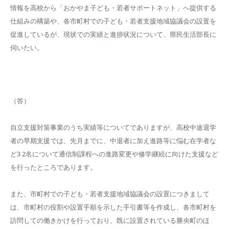
情報を高校から「おかやま子ども・若者サポートネット」へ提供する
仕組みの構築や、各市町村での子ども・若者支援地域協議会の設置を
促進しているが、現状での実績と進捗状況について、県民生活部長に
伺いたい。
（答）
自立支援対策事業のうち実績等についてでありますが、高校中途退学
者の早期支援では、先月までに、中退者に加え進路等に悩む在学者な
ど3 2名について通信制課程への進路変更や修学継続に向けた支援など
を行ったところであります。
また、市町村での子ども・若者支援地域協議会の設置につきまして
は、市町村の役割や設置手順を示した手引書等を作成し、各市町村を
訪問しての働きかけを行っており、既に設置されている勝央町のほ