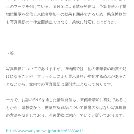
止のマークを付けている。ＳＮＳによる情報発信は、予算を使わず博
物館展示を発信し来館者増加への効果も期待できるため、県立博物館
も写真撮影の一律全面禁止ではなく、柔軟に対応してはどうか。
（答）
写真撮影についてでありますが、博物館では、他の来館者の鑑賞の妨
げになることや、フラッシュにより展示資料が劣化する恐れがあるこ
となどから、館内での写真撮影は原則禁止となっております。
一方で、お話のSN Sを通じた情報発信も、来館者増加に有効であるこ
とから、県教委から、博物館所蔵品について影響の及ばない写真撮影
の方法を研究しており、今後柔軟に対応していくと聞いております。
http://www.sanyonews.jp/article/638834/1/