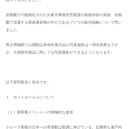
首都圏での販路拡大のため東京事務所営業課の業務内容や実績、首都
圏で流通する県産農産物の中心であるブドウの販売戦略について問い
ました。
県立博物館では開館以来46年展示品の写真撮影は一律全面禁止です
が、今後館所蔵品に関しては写真撮影ができるようになります。
以下質問要旨と答弁です。
１ ポートセールスについて
（１）旅客船イベントへの積極的な参加
クルーズ客船の日本への寄港数は堅調に伸びている。近隣県も瀬戸内