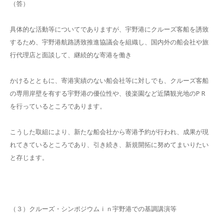
（答）
具体的な活動等についてでありますが、宇野港にクルーズ客船を誘致
するため、宇野港航路誘致推進協議会を組織し、国内外の船会社や旅
行代理店と面談して、継続的な寄港を働き
かけるとともに、寄港実績のない船会社等に対しでも、クルーズ客船
の専用岸壁を有する宇野港の優位性や、後楽園など近隣観光地のP R
を行っているところであります。
こうした取組により、新たな船会社から寄港予約が行われ、成果が現
れてきているところであり、引き続き、新規開拓に努めてまいりたい
と存じます。
（３）クルーズ・シンポジウムｉｎ宇野港での基調講演等