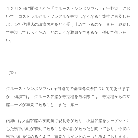
１２月３日に開催された「クルーズ・シンポジウムｉｎ宇野港」にお
いて、ロストラルやル・ソレアルが寄港しなくなる可能性に言及した
ポナン社代理店の講演内容をどう受け止めているのか、また、継続し
て寄港してもらうため、どのような取組ができるか、併せて伺いた
い。
（答）
クルーズ・シンポジウムin宇野港での基調講演等についてであります
が、講演では、クルーズ客船が寄港地を選ぶ際には、寄港地からの乗
船ニーズが重要であること、また、瀬戸
内海には大型客船の夜間航行規制等があり、小型客船をターゲットに
した誘致活動が有効であること等の話があったと聞いており、今後の
誘致活動を進めるうえで、重要なポイントのーつと考えております。