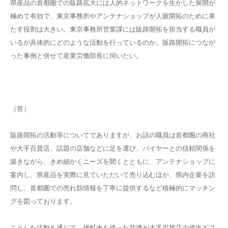
県産品の首都圏での販路拡大には人的ネットワークを生かした展開が
極めて有効で、東京事務所やアンテナショップが人脈開拓のために果
たす役割は大きい。東京事務所営業課には販路開拓を担当する職員が
いるが具体的にどのような活動を行っているのか。販路開拓につなが
った事例と併せて産業労働部長に伺いたい。
（答）
販路開拓の活動等についてでありますが、お話の職員は首都圏の商社
や大手百貨店、話題の店舗などに足を運び、バイヤーとの信頼関係を
築きながら、きめ細かくニーズを聞くとともに、アンテナショップに
案内し、県産品を実際に見ていただいて売り込むほか、県内企業を訪
問し、首都圏での売れ筋情報を丁寧に提供するなど積極的にマッチン
グを図っております。
こうした活動を通じて、雄町米を使った甘酒が大手百貨店の歳末ギフ