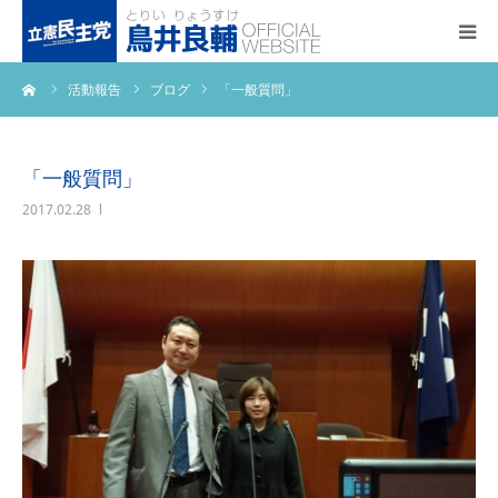
ーム
活動報告
ブログ
「一般質問」
トップページ
基本政策
「一般質問」
2017.02.28
プロフィール
事務所アクセス
活動報告