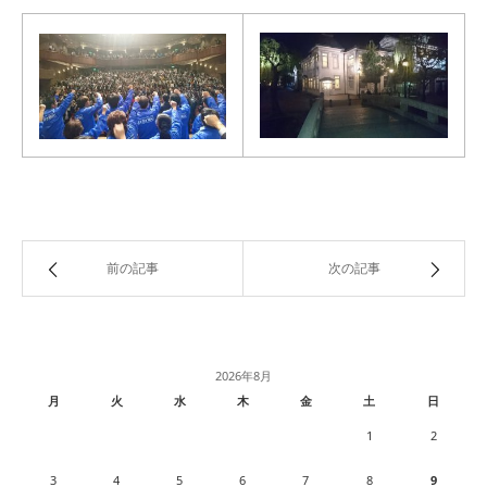
前の記事
次の記事
2026年8月
月
火
水
木
金
土
日
1
2
3
4
5
6
7
8
9