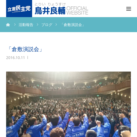
ーム
活動報告
ブログ
「倉敷演説会」
トップページ
基本政策
「倉敷演説会」
2016.10.11
プロフィール
事務所アクセス
活動報告