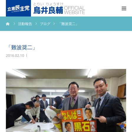
ーム
活動報告
ブログ
「難波奨二」
トップページ
基本政策
「難波奨二」
2016.02.10
プロフィール
事務所アクセス
活動報告