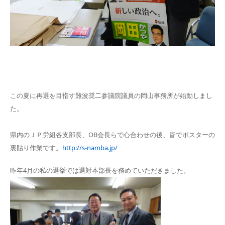
この夏に再選を目指す難波奨二参議院議員の岡山事務所が始動しまし
た。
県内のＪＰ労組各支部長、OB会長らで心合わせの後、皆でポスターの
裏貼り作業です。
http://s-namba.jp/
昨年4月の私の選挙では選対本部長を務めていただきました。